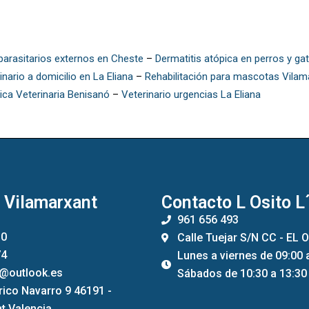
parasitarios externos en Cheste
–
Dermatitis atópica en perros y ga
inario a domicilio en La Eliana
–
Rehabilitación para mascotas Vilam
nica Veterinaria Benisanó
–
Veterinario urgencias La Eliana
 Vilamarxant
Contacto L Osito L
961 656 493
10
Calle Tuejar S/N CC - EL O
74
Lunes a viernes de 09:00 
s@outlook.es
Sábados de 10:30 a 13:30
rico Navarro 9 46191 -
t Valencia