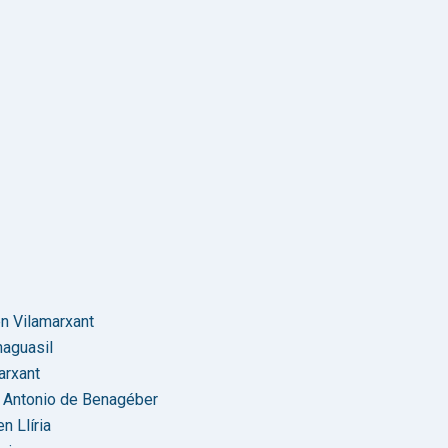
n Vilamarxant
naguasil
arxant
n Antonio de Benagéber
n Llíria