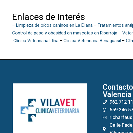
Enlaces de Interés
–
Limpieza de oídos caninos en La Eliana
–
Tratamientos anti
Control de peso y obesidad en mascotas en Ribarroja
–
Veter
Clínica Veterinaria Llíria
–
Clínica Veterinaria Benaguasil
–
Clí
Contacto
Valencia
962 712 1
659 246 5
richarfau
Calle Fede
Vilamarxan