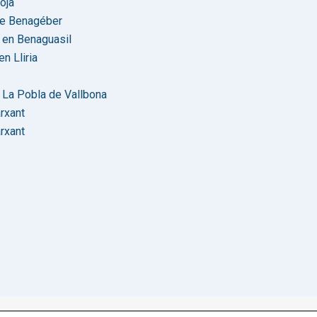
oja
 de Benagéber
a en Benaguasil
n Lliria
 La Pobla de Vallbona
rxant
rxant