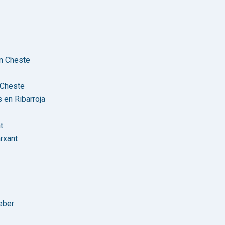
en Cheste
 Cheste
 en Ribarroja
t
rxant
eber