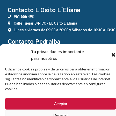
Contacto L Osito L´Eliana
961 656 493
Calle Tuejar S/N CC - EL Osito L´Eliana
Lunes a viernes de 09:00 a 20:00 y Sábados de 10:30 a 13:30
Contacto Pedralba
962 707 076
Tu privacidad es importante
Calle Llíria 20 46164 - Pedralba
para nosotros
Lunes a viernes de 09:00 a 20:00 y Sábados de 10:30 a 13:30
Utilizamos cookies propias y de terceros para obtener información
estadística anónima sobre la navegación en este Web. Las cookies
siguientes no identifican personalmente a los Usuarios de Internet.
Puede habilitarlas o deshabilitarlas directamente en configurar
©
Cliínica Veterinaria Vilavet
– Todos los derechos reservados –
cookies.
Aviso Legal
–
Política de Privacidad
–
Política de Cookies
–
Sitemap
Aceptar
Denegar