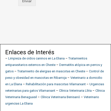
Enviar
l
t
i
p
l
e
s
*
Enlaces de Interés
–
Limpieza de oídos caninos en La Eliana
–
Tratamientos
antiparasitarios externos en Cheste
–
Dermatitis atópica en perros y
gatos
–
Tratamiento de alergias en mascotas en Cheste
–
Control de
peso y obesidad en mascotas en Ribarroja
–
Veterinario a domicilio
en La Eliana
–
Rehabilitación para mascotas Vilamarxant
–
Urgencias
veterinarias para gatos Vilamarxant
–
Clínica Veterinaria Llíria
–
Clínica
Veterinaria Benaguasil
–
Clínica Veterinaria Benisanó
–
Veterinario
urgencias La Eliana