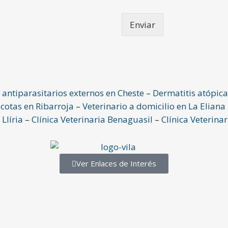
i
o
Enviar
n
e
s
m
ú
l
t
antiparasitarios externos en Cheste
–
Dermatitis atópica
i
cotas en Ribarroja
–
Veterinario a domicilio en La Eliana
p
 Llíria
–
Clínica Veterinaria Benaguasil
–
Clínica Veterina
l
e
s
*
Ver Enlaces de Interés