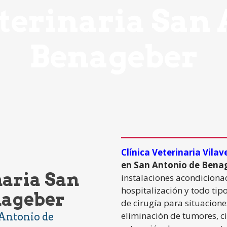
eterinaria San 
Benageber
Clínica Veterinaria Vilav
en San Antonio de Bena
naria San
instalaciones acondicionad
hospitalización y todo tip
nageber
de cirugía para situacione
eliminación de tumores, ci
 Antonio de