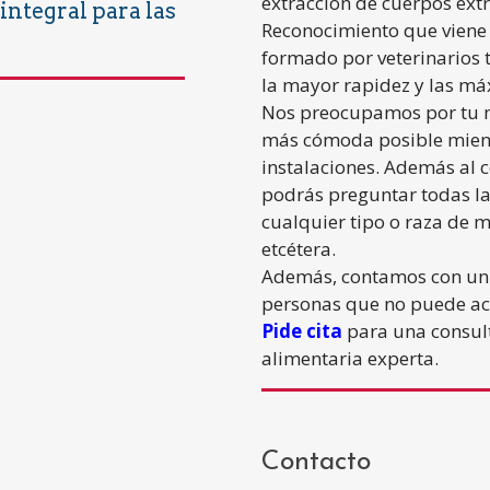
extracción de cuerpos extr
integral para las
Reconocimiento que viene
formado por veterinarios 
la mayor rapidez y las má
Nos preocupamos por tu m
más cómoda posible mient
instalaciones. Además al
podrás preguntar todas l
cualquier tipo o raza de m
etcétera.
Además, contamos con un m
personas que no puede ace
Pide cita
para una consult
alimentaria experta.
Contacto