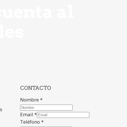
cuenta al
les
CONTACTO
Nombre
*
s
Email
*
Teléfono
*