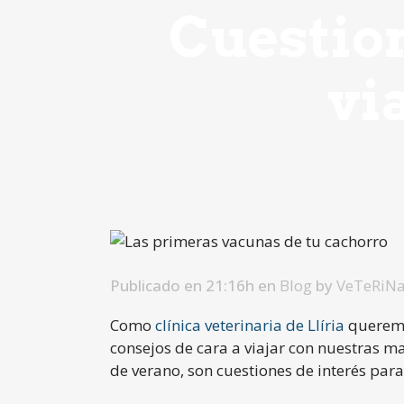
Cuestion
vi
Publicado en 21:16h
en
Blog
by
VeTeRiNa
Como
clínica veterinaria de Llíria
queremo
consejos de cara a viajar con nuestras m
de verano, son cuestiones de interés pa