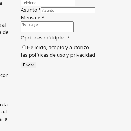
a
Asunto
*
Mensaje
*
 al
a de
Opciones múltiples
*
He leído, acepto y autorizo
las
políticas de uso y privacidad
Enviar
 con
erda
 el
a la