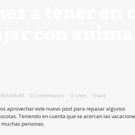
es a tener en 
ajar con anima
RiAvIlAvEt
0 Comentarios
0
Likes
Share
s aprovechar este nuevo post para repasar algunos
ascotas. Teniendo en cuenta que se acercan las vacacione
ra muchas personas.