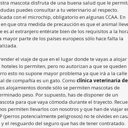
estra mascota disfruta de una buena salud que le permit
s dudas puedes consultar a tu veterinario al respecto.
icada con el microchip, obligatorio en algunas CCAA. En
s en que otra medida de precaución es que el animal lleve
e es al extranjero entérate bien de los requisitos a la hor
a mayor parte de los países europeos sólo hace falta la
alizada.
nder el viaje de que en el lugar donde te vayas a alojar
 hoteles lo permiten, pero no autorizan a que se queden
erro esto no supone mayor problema ya que irá a la calle
imal de compañía es un gato. Como
clínica veterinaria de
os alojamientos donde sólo se permiten mascotas de
rminado peso. Por supuesto, has de disponer de un
ascota para que vaya cómoda durante el trayecto. Recu
 permiten llevarlos con nosotros y que han de viajar en
PP (perros potencialmente peligrosos) no te olvides en cas
o y el resguardo del seguro que has de tener contratado.