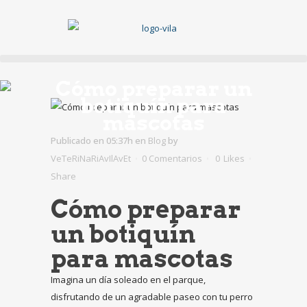
Cómo preparar un
botiquín para
mascotas
Publicado en 05:37h
en
Blog
by
VeTeRiNaRiAvIlAvEt
0 Comentarios
0
Likes
Share
Cómo preparar
un botiquín
para mascotas
Imagina un día soleado en el parque,
disfrutando de un agradable paseo con tu perro