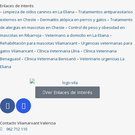
Enlaces de Interés
–
Limpieza de oídos caninos en La Eliana
–
Tratamientos antiparasitarios
externos en Cheste
–
Dermatitis atópica en perros y gatos
–
Tratamiento
de alergias en mascotas en Cheste
–
Control de peso y obesidad en
mascotas en Ribarroja
–
Veterinario a domicilio en La Eliana
–
Rehabilitación para mascotas Vilamarxant
–
Urgencias veterinarias para
gatos Vilamarxant
–
Clínica Veterinaria Llíria
–
Clínica Veterinaria
Benaguasil
–
Clínica Veterinaria Benisanó
–
Veterinario urgencias La
Eliana
Ver Enlaces de Interés
Contacto Vilamarxant Valencia
962 712 110