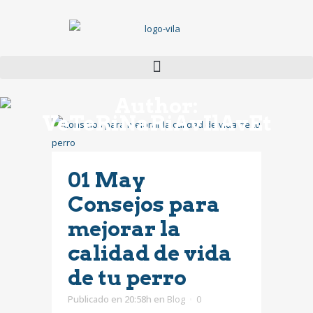
Author:
VeTeRiNaRiAvIlAvEt
01 May
Consejos para
mejorar la
calidad de vida
de tu perro
Publicado en 20:58h
en
Blog
0