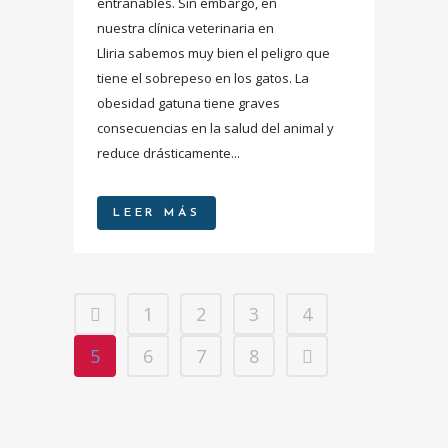
entrañables. Sin embargo, en
nuestra clínica veterinaria en
Lliria sabemos muy bien el peligro que
tiene el sobrepeso en los gatos. La
obesidad gatuna tiene graves
consecuencias en la salud del animal y
reduce drásticamente...
LEER MÁS
1
2
3
4
5
6
7
8