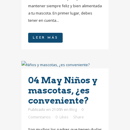
mantener siempre feliz y bien alimentada
a tu mascota. En primer lugar, debes
tener en cuenta...
LEER MÁS
04 May
Niños y
mascotas, ¿es
conveniente?
Publicado en 21:05h
en
Blog
0
Comentarios
0
Likes
Share
Son muchos los padres que tienen dudas