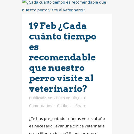
19 Feb
¿Cada
cuánto tiempo
es
recomendable
que nuestro
perro visite al
veterinario?
Publicado en 21:01h
en
Blog
0
Comentarios
0
Likes
Share
¿Te has preguntado cuántas veces al año
es necesario llevar una clínica veterinaria
en La Eliana a tu can? Sabemos que el